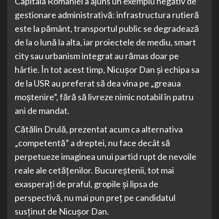
Capitala României a ajuns un exemplu negativ de
gestionare administrativă: infrastructura rutieră
este la pământ, transportul public se degradează
de la o lună la alta, iar proiectele de mediu, smart
city sau urbanism integrat au rămas doar pe
hârtie. În tot acest timp, Nicușor Dan și echipa sa
de la USR au preferat să dea vina pe „greaua
moștenire”, fără să livreze nimic notabil în patru
ani de mandat.
Cătălin Drulă, prezentat acum ca alternativa
„competentă” a dreptei, nu face decât să
perpetueze imaginea unui partid rupt de nevoile
reale ale cetățenilor. Bucureștenii, tot mai
exasperați de praful, gropile și lipsa de
perspectivă, nu mai pun preț pe candidatul
susținut de Nicușor Dan.