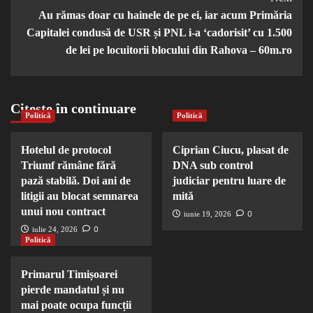
Au rămas doar cu hainele de pe ei, iar acum Primăria
Capitalei condusă de USR și PNL i-a ‘cadorisit’ cu 1.500
de lei pe locuitorii blocului din Rahova – 60m.ro
Citește în continuare
Politică
Politică
Hotelul de protocol
Ciprian Ciucu, plasat de
Triumf rămâne fără
DNA sub control
pază stabilă. Doi ani de
judiciar pentru luare de
litigii au blocat semnarea
mită
unui nou contract
0
iunie 19, 2026
0
iulie 24, 2026
Politică
Primarul Timișoarei
pierde mandatul și nu
mai poate ocupa funcții