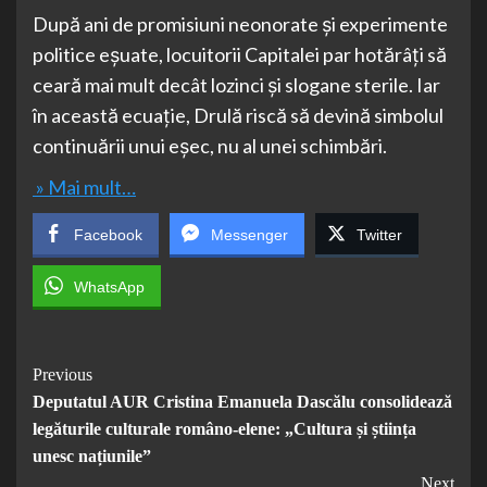
După ani de promisiuni neonorate și experimente
politice eșuate, locuitorii Capitalei par hotărâți să
ceară mai mult decât lozinci și slogane sterile. Iar
în această ecuație, Drulă riscă să devină simbolul
continuării unui eșec, nu al unei schimbări.
» Mai mult…
Facebook
Messenger
Twitter
WhatsApp
Post
Previous
Deputatul AUR Cristina Emanuela Dascălu consolidează
Navigation
legăturile culturale româno-elene: „Cultura și știința
unesc națiunile”
Next