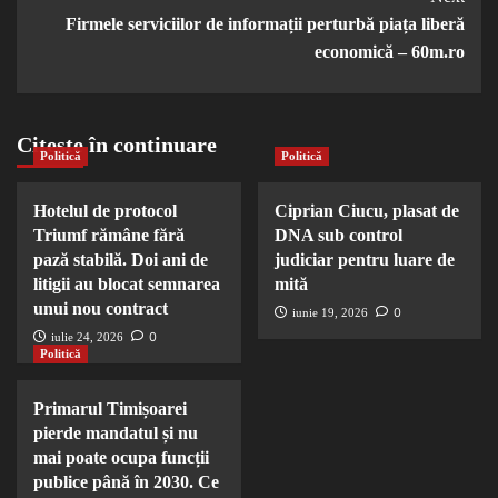
Firmele serviciilor de informații perturbă piața liberă
economică – 60m.ro
Citește în continuare
Politică
Politică
Hotelul de protocol
Ciprian Ciucu, plasat de
Triumf rămâne fără
DNA sub control
pază stabilă. Doi ani de
judiciar pentru luare de
litigii au blocat semnarea
mită
unui nou contract
0
iunie 19, 2026
0
iulie 24, 2026
Politică
Primarul Timișoarei
pierde mandatul și nu
mai poate ocupa funcții
publice până în 2030. Ce