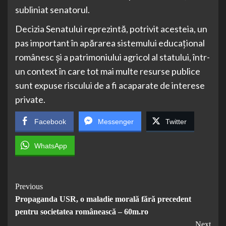
subliniat senatorul.
Decizia Senatului reprezintă, potrivit acesteia, un
pas important în apărarea sistemului educațional
românesc și a patrimoniului agricol al statului, într-
un context în care tot mai multe resurse publice
sunt expuse riscului de a fi acaparate de interese
private.
Facebook
Messenger
Twitter
WhatsApp
Post
Previous
Propaganda USR, o maladie morală fără precedent
Navigation
pentru societatea românească – 60m.ro
Next