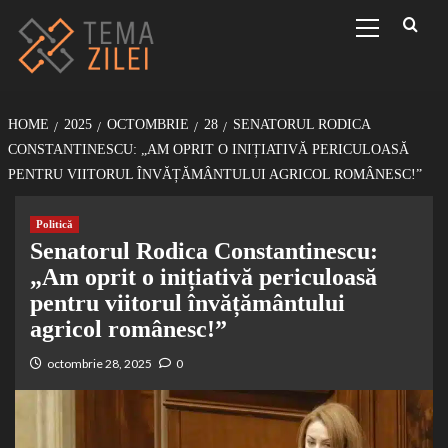
Sari
Primary
Menu
la
conținut
HOME
2025
OCTOMBRIE
28
SENATORUL RODICA
CONSTANTINESCU: „AM OPRIT O INIȚIATIVĂ PERICULOASĂ
PENTRU VIITORUL ÎNVĂȚĂMÂNTULUI AGRICOL ROMÂNESC!”
Politică
Senatorul Rodica Constantinescu:
„Am oprit o inițiativă periculoasă
pentru viitorul învățământului
agricol românesc!”
octombrie 28, 2025
0