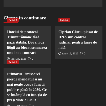
Citește în continuare
Politică
Politică
Hotelul de protocol
Ciprian Ciucu, plasat de
Triumf rămâne fără
DNA sub control
pază stabilă. Doi ani de
judiciar pentru luare de
litigii au blocat semnarea
mită
unui nou contract
0
iunie 19, 2026
0
iulie 24, 2026
Politică
Primarul Timișoarei
pierde mandatul și nu
mai poate ocupa funcții
publice până în 2030. Ce
se întâmplă cu funcția de
președinte al USR