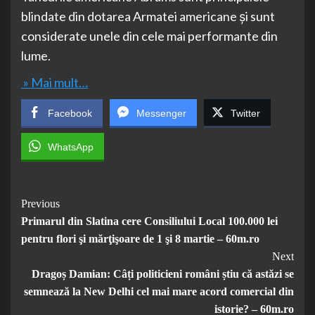
blindate din dotarea Armatei americane și sunt
considerate unele din cele mai performante din
lume.
» Mai mult…
Facebook
Messenger
Twitter
WhatsApp
Post
Previous
Primarul din Slatina cere Consiliului Local 100.000 lei
Navigation
pentru flori şi mărţişoare de 1 şi 8 martie – 60m.ro
Next
Dragoș Damian: Câți politicieni români știu că astăzi se
semnează la New Delhi cel mai mare acord comercial din
istorie? – 60m.ro