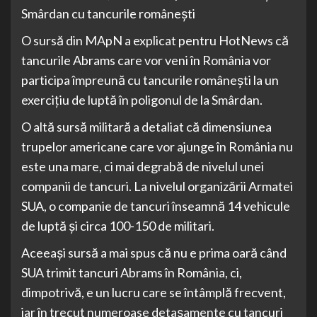
Smârdan cu tancurile românești
O sursă din MApN a explicat pentru HotNews că
tancurile Abrams care vor veni în România vor
participa împreună cu tancurile românești la un
exercițiu de luptă în poligonul de la Smârdan.
O altă sursă militară a detaliat că dimensiunea
trupelor americane care vor ajunge în România nu
este una mare, ci mai degrabă de nivelul unei
companii de tancuri. La nivelul organizării Armatei
SUA, o companie de tancuri înseamnă 14 vehicule
de luptă și circa 100-150 de militari.
Aceeași sursă a mai spus că nu e prima oară când
SUA trimit tancuri Abrams în România, ci,
dimpotrivă, e un lucru care se întâmplă frecvent,
iar în trecut numeroase detașamente cu tancuri