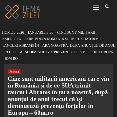
Sari
Primary
Menu
la
conținut
HOME
2026
IANUARIE
26
CINE SUNT MILITARII
AMERICANI CARE VIN ÎN ROMÂNIA ȘI DE CE SUA TRIMIT
TANCURI ABRAMS ÎN ȚARA NOASTRĂ, DUPĂ ANUNȚUL DE ANUL
TRECUT CĂ ÎȘI DIMINUEAZĂ PREZENȚA FORȚELOR ÎN EUROPA
– 60M.RO
Politică
Cine sunt militarii americani care vin
în România și de ce SUA trimit
tancuri Abrams în țara noastră, după
anunțul de anul trecut că își
diminuează prezența forțelor în
Europa – 60m.ro