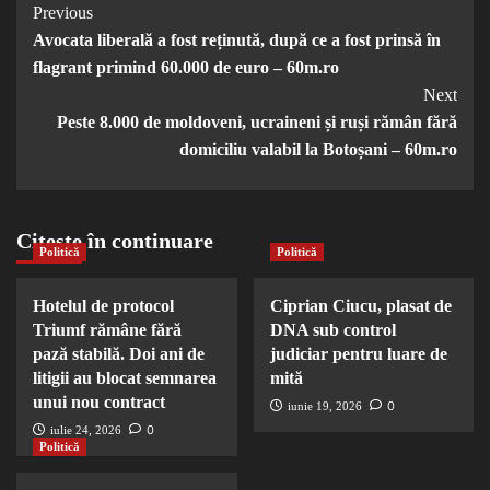
Post
Previous
Avocata liberală a fost reținută, după ce a fost prinsă în
Navigation
flagrant primind 60.000 de euro – 60m.ro
Next
Peste 8.000 de moldoveni, ucraineni și ruși rămân fără
domiciliu valabil la Botoșani – 60m.ro
Citește în continuare
Politică
Politică
Hotelul de protocol
Ciprian Ciucu, plasat de
Triumf rămâne fără
DNA sub control
pază stabilă. Doi ani de
judiciar pentru luare de
litigii au blocat semnarea
mită
unui nou contract
0
iunie 19, 2026
0
iulie 24, 2026
Politică