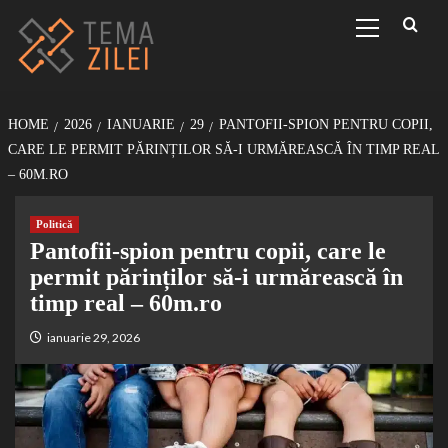
Sari
Primary
Menu
la
conținut
HOME
2026
IANUARIE
29
PANTOFII-SPION PENTRU COPII,
CARE LE PERMIT PĂRINȚILOR SĂ-I URMĂREASCĂ ÎN TIMP REAL
– 60M.RO
Politică
Pantofii-spion pentru copii, care le
permit părinților să-i urmărească în
timp real – 60m.ro
ianuarie 29, 2026