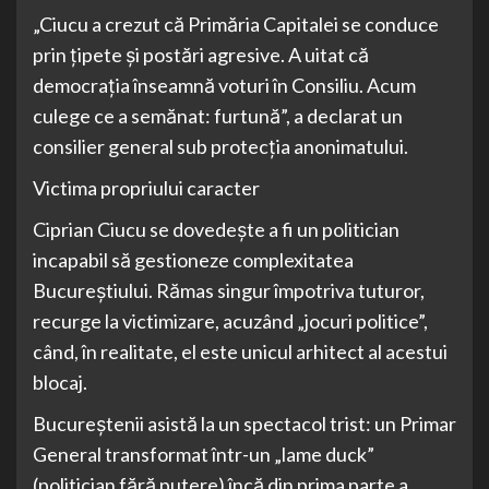
„Ciucu a crezut că Primăria Capitalei se conduce
prin țipete și postări agresive. A uitat că
democrația înseamnă voturi în Consiliu. Acum
culege ce a semănat: furtună”, a declarat un
consilier general sub protecția anonimatului.
Victima propriului caracter
Ciprian Ciucu se dovedește a fi un politician
incapabil să gestioneze complexitatea
Bucureștiului. Rămas singur împotriva tuturor,
recurge la victimizare, acuzând „jocuri politice”,
când, în realitate, el este unicul arhitect al acestui
blocaj.
Bucureștenii asistă la un spectacol trist: un Primar
General transformat într-un „lame duck”
(politician fără putere) încă din prima parte a