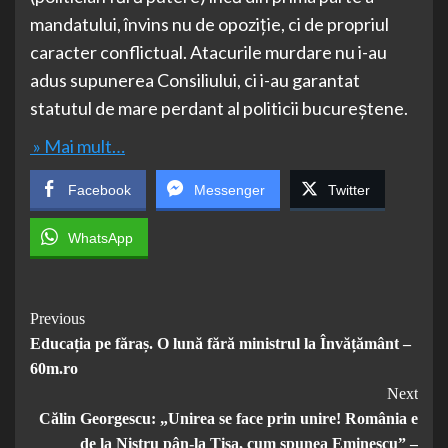
mandatului, învins nu de opoziție, ci de propriul
caracter conflictual. Atacurile murdare nu i-au
adus supunerea Consiliului, ci i-au garantat
statutul de mare perdant al politicii bucureștene.
» Mai mult…
Facebook
Messenger
Twitter
WhatsApp
Post
Previous
Educația pe făraș. O lună fără ministrul la Învățământ –
Navigation
60m.ro
Next
Călin Georgescu: „Unirea se face prin unire! România e
de la Nistru pân-la Tisa, cum spunea Eminescu” –