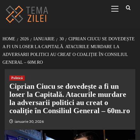
Sari
Primary
Menu
la
conținut
HOME
2026
IANUARIE
30
CIPRIAN CIUCU SE DOVEDEȘTE
A FI UN LOSER LA CAPITALĂ. ATACURILE MURDARE LA
ADVERSARII POLITICI AU CREAT O COALIȚIE ÎN CONSILIUL
GENERAL – 60M.RO
Politică
Ciprian Ciucu se dovedește a fi un
loser la Capitală. Atacurile murdare
la adversarii politici au creat o
coaliție în Consiliul General – 60m.ro
ianuarie 30, 2026