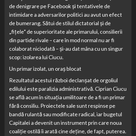
de denigrare pe Facebook și tentativele de
intimidare a adversarilor politici au avut un efect
de bumerang. Sătui de stilul dictatorial și de
„fițele” de superioritate ale primarului, consilierii
din partide rivale – care în mod normal nu ar fi
colaborat niciodată – și-au dat mâna cu un singur
scop: izolarea lui Ciucu.
Un primar izolat, un oraș blocat
Rezultatul acestui război declanșat de orgoliul
edilului este paralizia administrativă. Ciprian Ciucu
se află acum în situația umilitoare de a fi un primar
fără consiliu. Proiectele sale sunt respinse pe
bandă rulantă sau modificate radical, iar bugetul
Capitalei a devenit un instrument prin care noua
coaliție ostilă îi arată cine deține, de fapt, puterea.