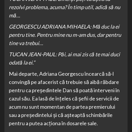
rezolvi problema, acuma? În timp util, adică să nu
mă…
GEORGESCU ADRIANA MIHAELA: Mă duc la ei
pentru tine. Pentru mine nu m-am dus, dar pentru
tine va trebui…
TUCAN JEAN-PAUL: Păi, ai mai zis că te mai duci
odată la ei.”
Mai departe, Adriana Georgescu încearcă să-l
convingă pe afacerist că trebuie să aibă răbdare
pentru ca președintele Dan să poată interveni în
cazul său. Ea lasă de înțeles că șefii de servicii de
acum nu sunt momentan de partea premierului
sau a președintelui și că așteaptă schimbările
pentru a putea acționa în dosarele sale.