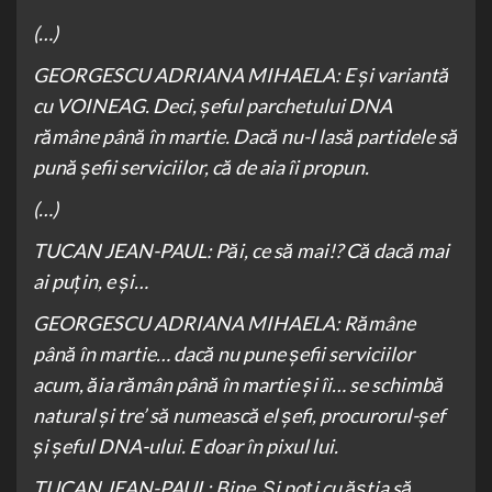
(…)
GEORGESCU ADRIANA MIHAELA: E și variantă
cu VOINEAG. Deci, șeful parchetului DNA
rămâne până în martie. Dacă nu-l lasă partidele să
pună șefii serviciilor, că de aia îi propun.
(…)
TUCAN JEAN-PAUL: Păi, ce să mai!? Că dacă mai
ai puțin, e și…
GEORGESCU ADRIANA MIHAELA: Rămâne
până în martie… dacă nu pune șefii serviciilor
acum, ăia rămân până în martie și îi… se schimbă
natural și tre’ să numească el șefi, procurorul-șef
și șeful DNA-ului. E doar în pixul lui.
TUCAN JEAN-PAUL: Bine. Și poți cu ăștia să