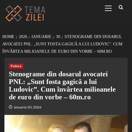
Sari
Primary
Menu
la
conținut
HOME
2026
IANUARIE
30
STENOGRAME DIN DOSARUL
AVOCATEI PNL: „SUNT FOSTA GAGICĂ A LUI LUDOVIC”. CUM
ÎNVÂRTEA MILIOANELE DE EURO DIN VORBE – 60M.RO
Politică
Stenograme din dosarul avocatei
PNL: „Sunt fosta gagică a lui
Ludovic”. Cum învârtea milioanele
de euro din vorbe – 60m.ro
ianuarie 30, 2026