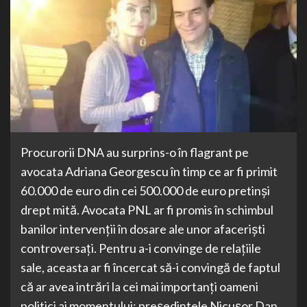
Procurorii DNA au surprins-o în flagrant pe
avocata Adriana Georgescu în timp ce ar fi primit
60.000 de euro din cei 500.000 de euro pretinși
drept mită. Avocata PNL ar fi promis în schimbul
banilor intervenții în dosare ale unor afaceriști
controversați. Pentru a-i convinge de relațiile
sale, aceasta ar fi încercat să-i convingă de faptul
că ar avea intrări la cei mai importanți oameni
politici ai momentului: președintele Nicușor Dan