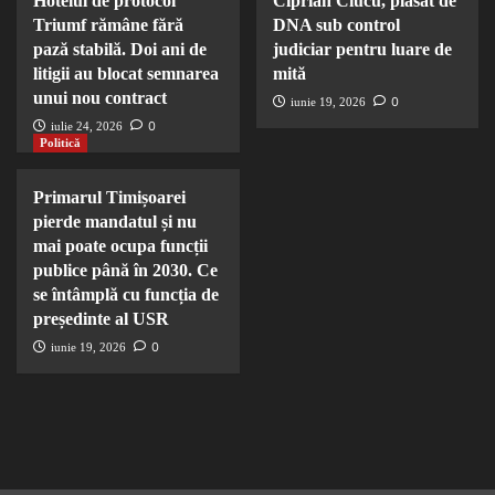
Hotelul de protocol
Ciprian Ciucu, plasat de
Triumf rămâne fără
DNA sub control
pază stabilă. Doi ani de
judiciar pentru luare de
litigii au blocat semnarea
mită
unui nou contract
0
iunie 19, 2026
0
iulie 24, 2026
Politică
Primarul Timișoarei
pierde mandatul și nu
mai poate ocupa funcții
publice până în 2030. Ce
se întâmplă cu funcția de
președinte al USR
0
iunie 19, 2026