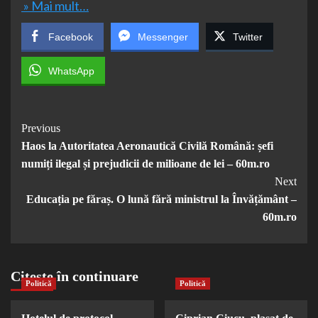
» Mai mult…
Facebook
Messenger
Twitter
WhatsApp
Post
Previous
Haos la Autoritatea Aeronautică Civilă Română: șefi
Navigation
numiți ilegal și prejudicii de milioane de lei – 60m.ro
Next
Educația pe făraș. O lună fără ministrul la Învățământ –
60m.ro
Citește în continuare
Politică
Politică