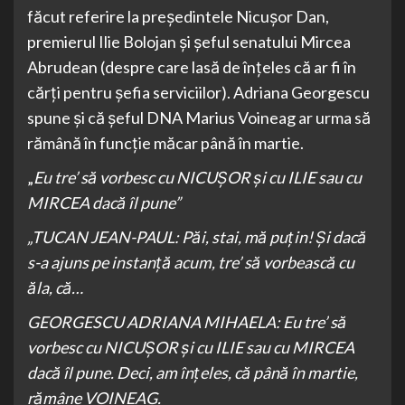
făcut referire la președintele Nicușor Dan,
premierul Ilie Bolojan și șeful senatului Mircea
Abrudean (despre care lasă de înțeles că ar fi în
cărți pentru șefia serviciilor). Adriana Georgescu
spune și că șeful DNA Marius Voineag ar urma să
rămână în funcție măcar până în martie.
„
Eu tre’ să vorbesc cu NICUȘOR și cu ILIE sau cu
MIRCEA dacă îl pune”
„TUCAN JEAN-PAUL: Păi, stai, mă puțin! Și dacă
s-a ajuns pe instanță acum, tre’ să vorbească cu
ăla, că…
GEORGESCU ADRIANA MIHAELA: Eu tre’ să
vorbesc cu NICUȘOR și cu ILIE sau cu MIRCEA
dacă îl pune. Deci, am înțeles, că până în martie,
rămâne VOINEAG.