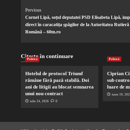
Post
Previous
Cornel Lipă, soțul deputatei PSD Elisabeta Lipă, imp
Navigation
direct în caracatița șpăgilor de la Autoritatea Rutieră
Română – 60m.ro
Citește în continuare
Politică
Politică
Hotelul de protocol Triumf
Ciprian Ci
rămâne fără pază stabilă. Doi
sub contro
ani de litigii au blocat semnarea
luare de m
unui nou contract
iunie 19, 20
0
iulie 24, 2026