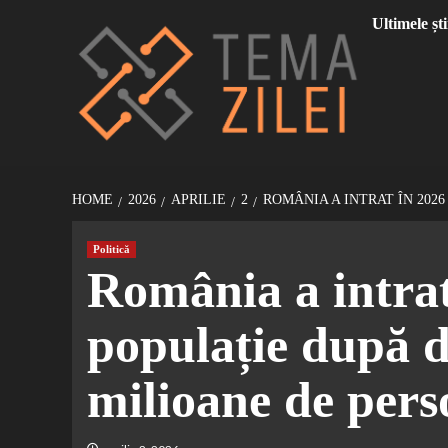
Sari
Ultimele ști
la
conținut
HOME
2026
APRILIE
2
ROMÂNIA A INTRAT ÎN 202
Politică
România a intrat
populație după d
milioane de pers