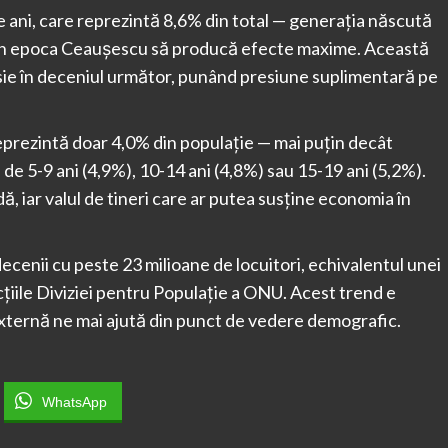
ani, care reprezintă 8,6% din total — generația născută
or din epoca Ceaușescu să producă efecte maxime. Această
sie în deceniul următor, punând presiune suplimentară pe
i reprezintă doar 4,0% din populație — mai puțin decât
 de 5-9 ani (4,9%), 10-14 ani (4,8%) sau 15-19 ani (5,2%).
ă, iar valul de tineri care ar putea susține economia în
cenii cu peste 23 milioane de locuitori, echivalentul unei
țiile Diviziei pentru Populație a ONU. Acest trend e
externă ne mai ajută din punct de vedere demografic.
WhatsApp