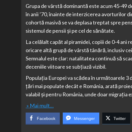
Grupa de vârstă dominantă este acum 45-49 de 
în anii ’70, înainte de interzicerea avorturil
cohortă masivă se va deplasa treptat spre pen
sistemul de pensii și pe cel de sănătate.
La celălalt capăt al piramidei, copiii de 0-4 an
oricare altă grupă de vârstă tânără, inclusiv cei
Semnalul este clar: natalitatea continuă să scad
deceniile viitoare se subțiază vizibil.
Populația Europei va scădea în următoarele 3 de
țări mai populate decât e România, arată proiec
valabil și pentru România, unde doar migrația 
» Mai mult…
Facebook
Messenger
Twitter