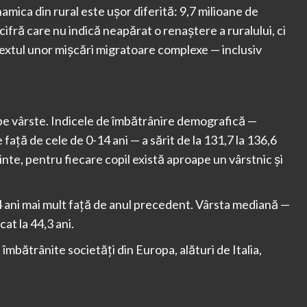
amica din rural este ușor diferită: 9,7 milioane de
ifră care nu indică neapărat o renaștere a ruralului, ci
textul unor mișcări migratoare complexe — inclusiv
 pe vârste. Indicele de îmbătrânire demografică —
față de cele de 0-14 ani — a sărit de la 131,7 la 136,6
inte, pentru fiecare copil există aproape un vârstnic și
0,4 ani mai mult față de anul precedent. Vârsta mediană —
at la 44,3 ani.
mbătrânite societăți din Europa, alături de Italia,