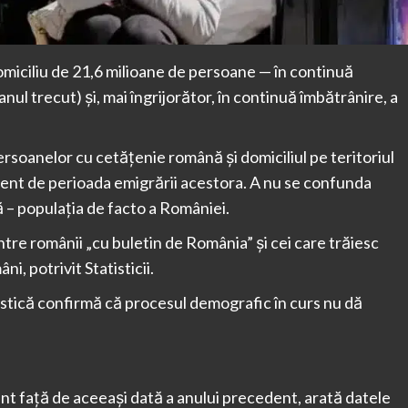
omiciliu de 21,6 milioane de persoane — în continuă
ul trecut) și, mai îngrijorător, în continuă îmbătrânire, a
rsoanelor cu cetăţenie română şi domiciliul pe teritoriul
erent de perioada emigrării acestora. A nu se confunda
 – populația de facto a României.
ntre românii „cu buletin de România” și cei care trăiesc
i, potrivit Statisticii.
tistică confirmă că procesul demografic în curs nu dă
t față de aceeași dată a anului precedent, arată datele