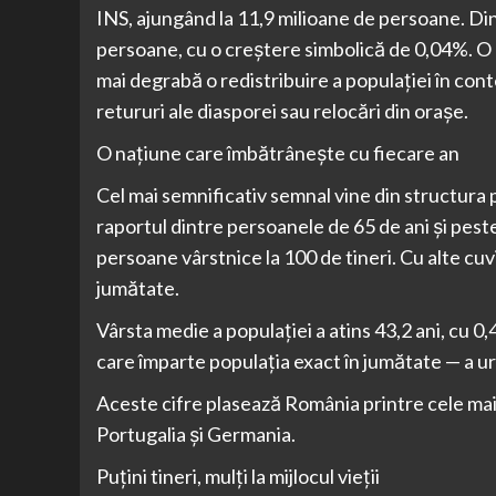
INS, ajungând la 11,9 milioane de persoane. Din
persoane, cu o creștere simbolică de 0,04%. O c
mai degrabă o redistribuire a populației în con
retururi ale diasporei sau relocări din orașe.
O națiune care îmbătrânește cu fiecare an
Cel mai semnificativ semnal vine din structura
raportul dintre persoanele de 65 de ani și peste 
persoane vârstnice la 100 de tineri. Cu alte cuv
jumătate.
Vârsta medie a populației a atins 43,2 ani, cu 
care împarte populația exact în jumătate — a urc
Aceste cifre plasează România printre cele mai î
Portugalia și Germania.
Puțini tineri, mulți la mijlocul vieții