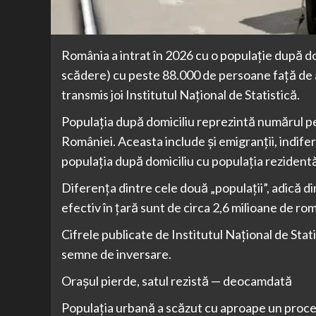
România a intrat în 2026 cu o populație după d
scădere) cu peste 88.000 de persoane față de an
transmis joi Institutul Național de Statistică.
Populaţia după domiciliu reprezintă numărul pe
României. Aceasta include şi emigranţii, indif
populaţia după domiciliu cu populaţia rezidentă
Diferența dintre cele două „populații”, adică di
efectiv în țară sunt de circa 2,6 milioane de român
Cifrele publicate de Institutul Național de Sta
semne de inversare.
Orașul pierde, satul rezistă — deocamdată
Populația urbană a scăzut cu aproape un procen