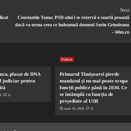
Next
licat
Constantin Toma: PSD-ului i se rezervă o soartă proastă
dacă va urma ceea ce îndeamnă domnul Sorin Grindeanu
– 60m.ro
Politică
ucu, plasat de DNA
Primarul Timișoarei pierde
l judiciar pentru
mandatul și nu mai poate ocupa
ită
funcții publice până în 2030. Ce
se întâmplă cu funcția de
0
26
președinte al USR
0
iunie 19, 2026