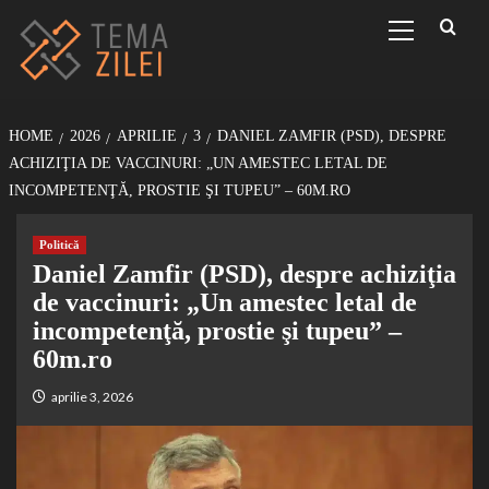
Sari
Primary
Menu
la
conținut
HOME
2026
APRILIE
3
DANIEL ZAMFIR (PSD), DESPRE
ACHIZIŢIA DE VACCINURI: „UN AMESTEC LETAL DE
INCOMPETENŢĂ, PROSTIE ŞI TUPEU” – 60M.RO
Politică
Daniel Zamfir (PSD), despre achiziţia
de vaccinuri: „Un amestec letal de
incompetenţă, prostie şi tupeu” –
60m.ro
aprilie 3, 2026