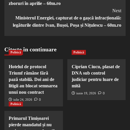
zboruri în aprilie – 60m.ro
Next
Ministerul Energiei, capturat de o gașcă infracțională:
legăturile dintre Ivan, Bușoi, Poșa și Nițulescu – 60m.ro
Citește în continuare
Politică
Politică
Hotelul de protocol
Ciprian Ciucu, plasat de
Triumf rămâne fără
DNA sub control
pază stabilă. Doi ani de
judiciar pentru luare de
litigii au blocat semnarea
mită
unui nou contract
0
iunie 19, 2026
0
iulie 24, 2026
Politică
Primarul Timișoarei
pierde mandatul și nu