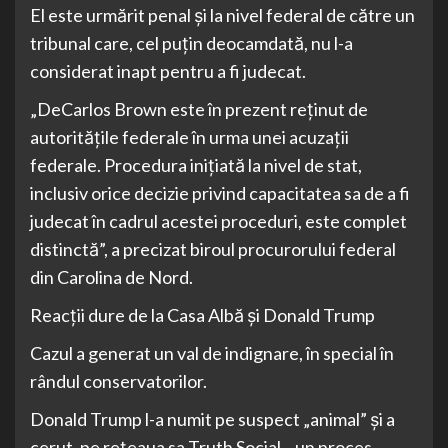
El este urmărit penal şi la nivel federal de către un
tribunal care, cel puţin deocamdată, nu l-a
considerat inapt pentru a fi judecat.
„DeCarlos Brown este în prezent reţinut de
autorităţile federale în urma unei acuzaţii
federale. Procedura iniţiată la nivel de stat,
inclusiv orice decizie privind capacitatea sa de a fi
judecat în cadrul acestei proceduri, este complet
distinctă”, a precizat biroul procurorului federal
din Carolina de Nord.
Reacții dure de la Casa Albă și Donald Trump
Cazul a generat un val de indignare, în special în
rândul conservatorilor.
Donald Trump l-a numit pe suspect „animal” și a
cerut, pe rețeaua sa Truth Social, „un proces