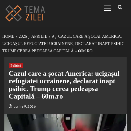
Sari
Primary
Menu
la
conținut
HOME
2026
APRILIE
9
CAZUL CARE A ȘOCAT AMERICA:
UCIGAȘUL REFUGIATEI UCRAINENE, DECLARAT INAPT PSIHIC.
TRUMP CEREA PEDEAPSA CAPITALĂ – 60M.RO
Politică
Cazul care a șocat America: ucigașul
refugiatei ucrainene, declarat inapt
psihic. Trump cerea pedeapsa
Capitală – 60m.ro
aprilie 9, 2026