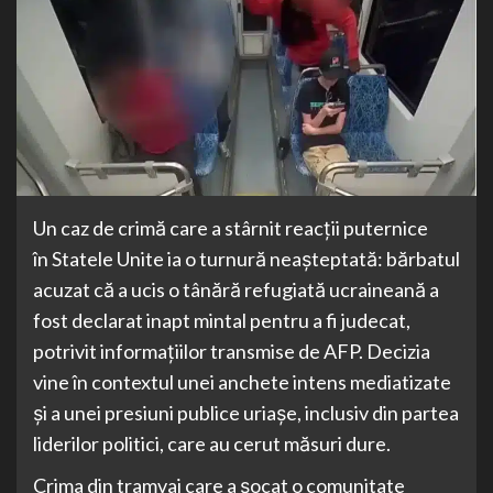
Un caz de crimă care a stârnit reacții puternice
în Statele Unite ia o turnură neașteptată: bărbatul
acuzat că a ucis o tânără refugiată ucraineană a
fost declarat inapt mintal pentru a fi judecat,
potrivit informațiilor transmise de AFP. Decizia
vine în contextul unei anchete intens mediatizate
și a unei presiuni publice uriașe, inclusiv din partea
liderilor politici, care au cerut măsuri dure.
Crima din tramvai care a șocat o comunitate