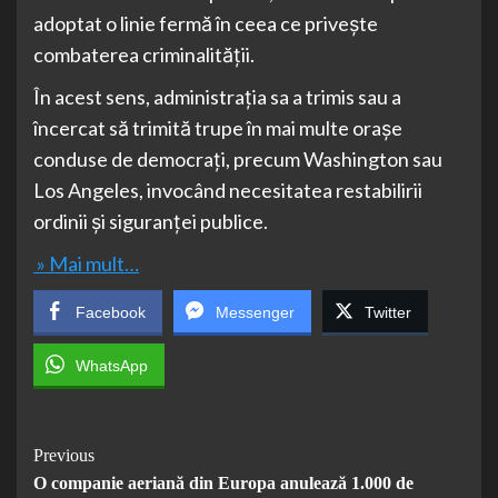
adoptat o linie fermă în ceea ce privește
combaterea criminalității.
În acest sens, administrația sa a trimis sau a
încercat să trimită trupe în mai multe orașe
conduse de democrați, precum Washington sau
Los Angeles, invocând necesitatea restabilirii
ordinii și siguranței publice.
» Mai mult…
Facebook
Messenger
Twitter
WhatsApp
Post
Previous
O companie aeriană din Europa anulează 1.000 de
Navigation