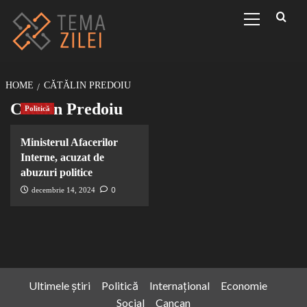
Sari
Primary
Menu
la
conținut
HOME
CĂTĂLIN PREDOIU
Cătălin Predoiu
Politică
Ministerul Afacerilor
Interne, acuzat de
abuzuri politice
0
decembrie 14, 2024
Ultimele știri
Politică
Internațional
Economie
Social
Cancan