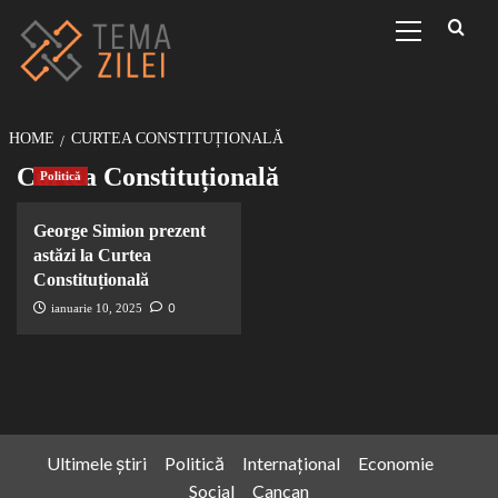
Sari
Primary
Menu
la
conținut
HOME
CURTEA CONSTITUȚIONALĂ
Curtea Constituțională
Politică
George Simion prezent
astăzi la Curtea
Constituțională
0
ianuarie 10, 2025
Ultimele știri
Politică
Internațional
Economie
Social
Cancan